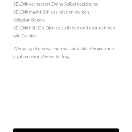
SELO® verbessert Deine Selbstbeziehung.
SELO® macht Schluss mit den ewigen
Selbstanklagen.
SELO® hilft Dir Dich so zu lieben und anzunehmen
wie Du bist!
Wie das geht und wie man das tatsächlich lernen kann,
erfahren Sie in diesem Beitrag.