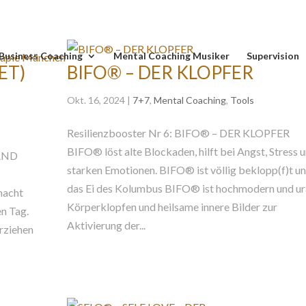
Business Coaching
Mental Coaching Musiker
Supervision
ET)
BIFO® – DER KLOPFER
Okt. 16, 2024
|
7+7
,
Mental Coaching
,
Tools
Resilienzbooster Nr 6: BIFO® – DER KLOPFER
BIFO® löst alte Blockaden, hilft bei Angst, Stress 
 AND
starken Emotionen. BIFO® ist völlig beklopp(f)t u
das Ei des Kolumbus BIFO® ist hochmodern und ura
macht
Körperklopfen und heilsame innere Bilder zur
en Tag.
Aktivierung der...
rziehen