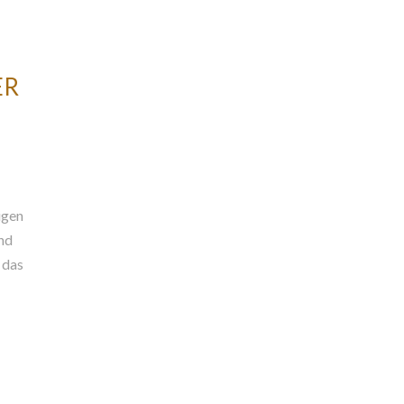
ER
igen
und
 das