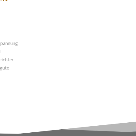
tspannung
l
eichter
 gute