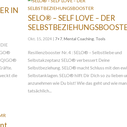
ER IN
SELO® – SELF LOVE – DER
SELBSTBEZIEHUNGSBOOST
Okt. 15, 2024
|
7+7
,
Mental Coaching
,
Tools
 DIE
IGO®
Resilienzbooster Nr. 4 : SELO® – Selbstliebe und
ei. QIGO®
Selbstakzeptanz SELO® verbessert Deine
Kräfte.
Selbstbeziehung. SELO® macht Schluss mit den ew
weckt die
Selbstanklagen. SELO® hilft Dir Dich so zu lieben 
anzunehmen wie Du bist! Wie das geht und wie man
tatsächlich...
nt